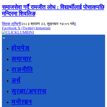
समाजसेवा गर्दै रामजीत लोध : विद्यार्थीलाई पोसाकपछि
मन्दिरमा शिवलिङ
क्लिक लुम्बिनी
२०८३ श्रावण २२, शुक्रबार १४:०५ गते
0
Facebook
X (Twitter)
Instagram
होमपेज
समाचार
राजनीति
अर्थ
सुरक्षा/अपराध
मनोरञ्जन