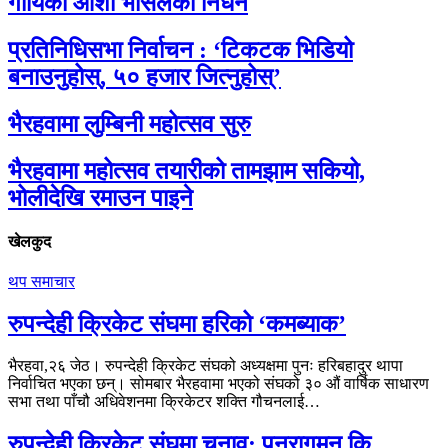
गायिका आशा भोसलेको निधन
प्रतिनिधिसभा निर्वाचन : ‘टिकटक भिडियो
बनाउनुहोस्, ५० हजार जित्नुहोस्’
भैरहवामा लुम्बिनी महोत्सव सुरु
भैरहवामा महोत्सव तयारीको तामझाम सकियो,
भोलीदेखि रमाउन पाइने
खेलकुद
थप समाचार
रुपन्देही क्रिकेट संघमा हरिको ‘कमब्याक’
भैरहवा,२६ जेठ। रुपन्देही क्रिकेट संघको अध्यक्षमा पुनः हरिबहादुर थापा
निर्वाचित भएका छन्। सोमबार भैरहवामा भएको संघको ३० औं वार्षिक साधारण
सभा तथा पाँचौ अधिवेशनमा क्रिकेटर शक्ति गौचनलाई…
रुपन्देही क्रिकेट संघमा चुनाव: पुनरागमन कि