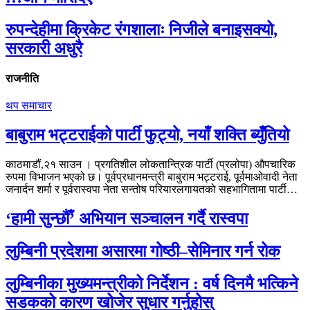
रुपन्देहीमा क्रिकेट रंगशालाः निजीले बनाइसक्यो,
सरकारी अधुरै
राजनीति
थप समाचार
बाबुराम भट्टराईको पार्टी फुट्यो, नयाँ शक्ति ब्युँतियो
काठमाडौं,२१ साउन । प्रगतिशील लोकतान्त्रिक पार्टी (प्रलोपा) औपचारिक
रुपमा विभाजन भएको छ। पूर्वप्रधानमन्त्री बाबुराम भट्टराई, पूर्वमाओवादी नेता
जनार्दन शर्मा र पूर्वरास्वपा नेता सन्तोष परियारलगायतको सहभागितामा पार्टी…
‘हामी सुन्छौँ’ अभियान सञ्चालन गर्दै रास्वपा
लुम्बिनी प्रदेशमा असारमा गोष्ठी–सेमिनार गर्न रोक
लुम्बिनीका मुख्यमन्त्रीको निर्देशन : वर्ष दिनमै भत्किने
सडकको कारण खोजेर सुधार गर्नुहोस्