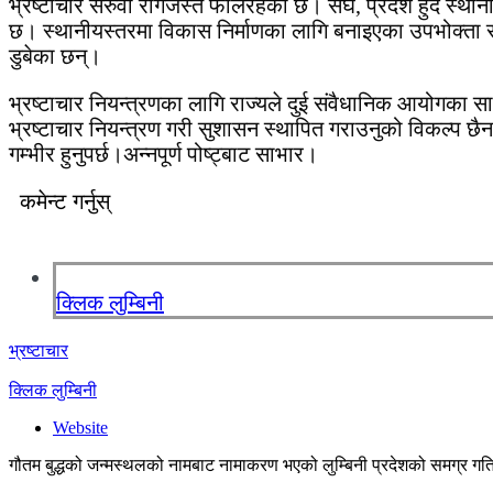
भ्रष्टाचार सरुवा रोगजस्तै फैलिरहेको छ। संघ, प्रदेश हुँदै स्था
छ। स्थानीयस्तरमा विकास निर्माणका लागि बनाइएका उपभोक्ता समित
डुबेका छन्।
भ्रष्टाचार नियन्त्रणका लागि राज्यले दुई संवैधानिक आयोगका स
भ्रष्टाचार नियन्त्रण गरी सुशासन स्थापित गराउनुको विकल्प छै
गम्भीर हुनुपर्छ।अन्नपूर्ण पोष्ट्बाट साभार।
कमेन्ट गर्नुस्
क्लिक लुम्बिनी
भ्रष्टाचार
क्लिक लुम्बिनी
Website
गौतम बुद्धको जन्मस्थलको नामबाट नामाकरण भएको लुम्बिनी प्रदेशको समग्र गतिव