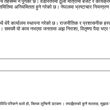
नीय तहसम्म नै पुगेको छ। वडास्तरमा ठूलो मात्रामा बजेट र कार्यक्र
िमा अनियमितता हुने गरेको छ। नेपालमा भ्रष्टाचार नियन्त्रण र सु
ाथै धेरै कार्यालय स्थापना गरेको छ। राजनीतिक र प्रशासनीक हस्
न। समयमै यो काम नभएमा जनतामा अझ निराशा, वितृष्णा पैदा भएर रा
िधि पस्किने थलो हो, क्लिक लुम्बिनी डटकम । तपाईंहरुको कुनै सल्लाह, सुझाव र 