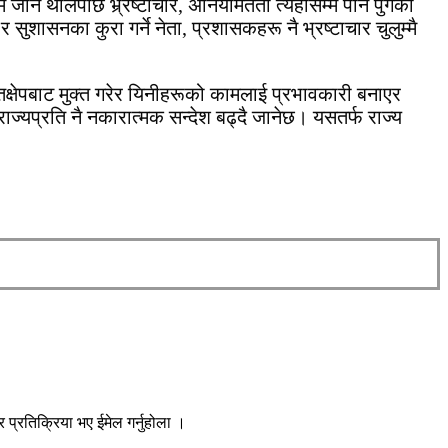
म जान थालेपछि भ्र्रष्टाचार, अनियमितता त्यहाँसम्म पनि पुगेको
शासनका कुरा गर्ने नेता, प्रशासकहरू नै भ्रष्टाचार चुलुम्मै
तक्षेपबाट मुक्त गरेर यिनीहरूको कामलाई प्रभावकारी बनाएर
ज्यप्रति नै नकारात्मक सन्देश बढ्दै जानेछ। यसतर्फ राज्य
प्रतिक्रिया भए ईमेल गर्नुहोला ।