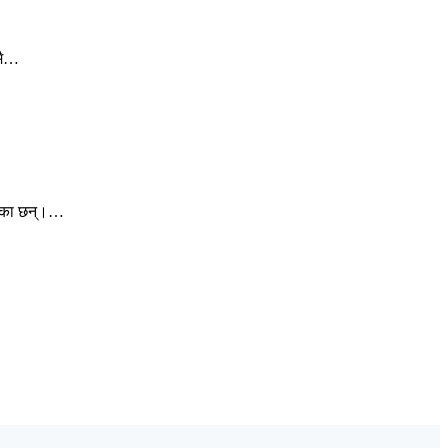
यमै…
ताएका छन्।…