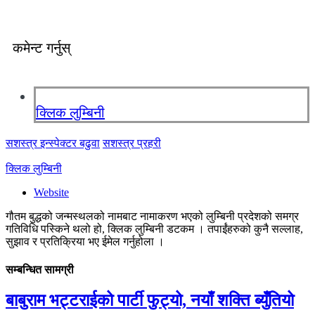
कमेन्ट गर्नुस्
क्लिक लुम्बिनी
सशस्त्र इन्स्पेक्टर बढुवा
सशस्त्र प्रहरी
क्लिक लुम्बिनी
Website
गौतम बुद्धको जन्मस्थलको नामबाट नामाकरण भएको लुम्बिनी प्रदेशको समग्र
गतिविधि पस्किने थलो हो, क्लिक लुम्बिनी डटकम । तपाईंहरुको कुनै सल्लाह,
सुझाव र प्रतिक्रिया भए ईमेल गर्नुहोला ।
सम्बन्धित सामग्री
बाबुराम भट्टराईको पार्टी फुट्यो, नयाँ शक्ति ब्युँतियो