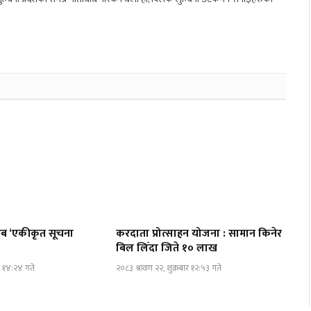
ा अब ‘एकीकृत सूचना
करदाता प्रोत्साहन योजना : सामान किनेर
बिल लिँदा जिते १० लाख
ार १४:२४ गते
२०८३ श्रावण २२, शुक्रबार १२:५३ गते