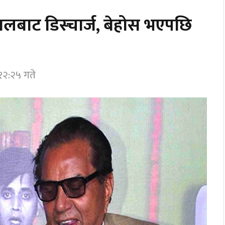
पतालबाट डिस्चार्ज, बेहोस भएपछि
१२:२५ गते