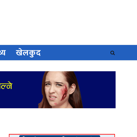
थ्य
खेलकुद