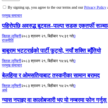
By signing up, you agree to the our terms and our
Privacy Policy
प्रमुख समाचार
पहिरोपछि अवरुद्ध बुटवल–पाल्पा सडक एकतर्फी सञ्च
क्लिक लुम्बिनी
२०८३ श्रावण २१, बिहीबार १५:३९ गते
0
राजनीति
बाबुराम भट्टराईको पार्टी फुट्यो, नयाँ शक्ति ब्युँतियो
क्लिक लुम्बिनी
२०८३ श्रावण २१, बिहीबार १४:४६ गते
0
प्रमुख समाचार
बेलहिया र ओमसतियाबाट तस्करीका सामान बरामद
क्लिक लुम्बिनी
२०८३ श्रावण २१, बिहीबार १४:२५ गते
0
अर्थ
ग्यास नपाइए वा कालोबजारी भए यो नम्बरमा फोन गर्नुस्