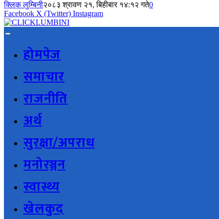
क्लिक लुम्बिनी
२०८३ श्रावण २१, बिहीबार १४:१२ गते
0
Facebook
X (Twitter)
Instagram
होमपेज
समाचार
राजनीति
अर्थ
सुरक्षा/अपराध
मनोरञ्जन
स्वास्थ्य
खेलकुद