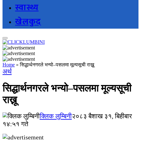
स्वास्थ्य
खेलकुद
Home
»
सिद्धार्थनगरले भन्यो–पसलमा मूल्यसूची राख्नू
अर्थ
सिद्धार्थनगरले भन्यो–पसलमा मूल्यसूची
राख्नू
क्लिक लुम्बिनी
२०८३ बैशाख ३१, बिहीबार
१४:५१ गते