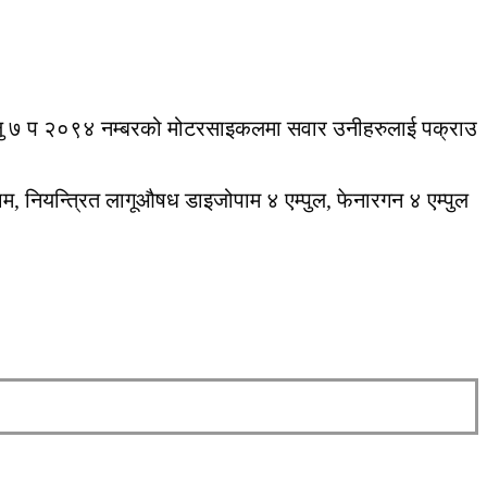
ीले लु ७ प २०९४ नम्बरको मोटरसाइकलमा सवार उनीहरुलाई पक्राउ
ाम, नियन्त्रित लागूऔषध डाइजोपाम ४ एम्पुल, फेनारगन ४ एम्पुल