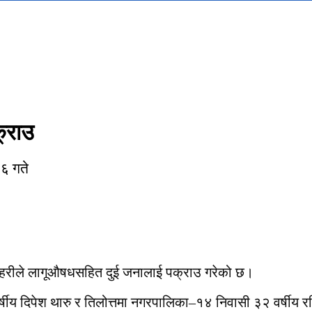
्राउ
३६ गते
प्रहरीले लागूऔषधसहित दुई जनालाई पक्राउ गरेको छ।
षीय दिपेश थारु र तिलोत्तमा नगरपालिका–१४ निवासी ३२ वर्षीय र