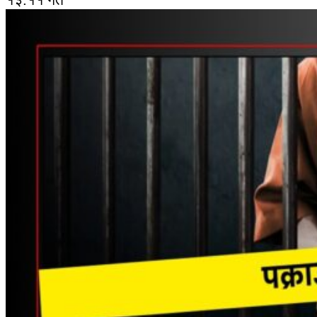
१३:११ गते