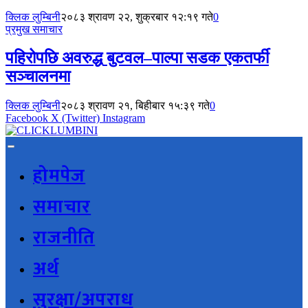
क्लिक लुम्बिनी
२०८३ श्रावण २२, शुक्रबार १२:१९ गते
0
प्रमुख समाचार
पहिरोपछि अवरुद्ध बुटवल–पाल्पा सडक एकतर्फी
सञ्चालनमा
क्लिक लुम्बिनी
२०८३ श्रावण २१, बिहीबार १५:३९ गते
0
Facebook
X (Twitter)
Instagram
होमपेज
समाचार
राजनीति
अर्थ
सुरक्षा/अपराध