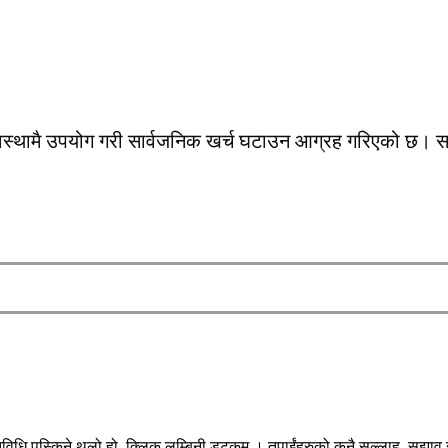
थामै उपयोग गरी सार्वजनिक खर्च घटाउन आग्रह गरिएको छ। साथै 
िधि पस्किने थलो हो, क्लिक लुम्बिनी डटकम । तपाईंहरुको कुनै सल्लाह, सुझाव र 