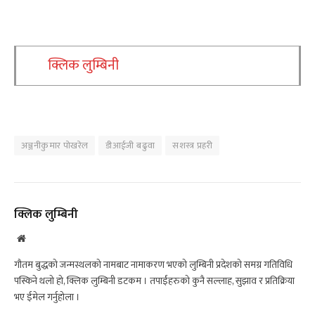
क्लिक लुम्बिनी
अञ्जनीकुमार पोखरेल
डीआईजी बढुवा
सशस्त्र प्रहरी
क्लिक लुम्बिनी
Website
गौतम बुद्धको जन्मस्थलको नामबाट नामाकरण भएको लुम्बिनी प्रदेशको समग्र गतिविधि
पस्किने थलो हो, क्लिक लुम्बिनी डटकम । तपाईंहरुको कुनै सल्लाह, सुझाव र प्रतिक्रिया
भए ईमेल गर्नुहोला ।