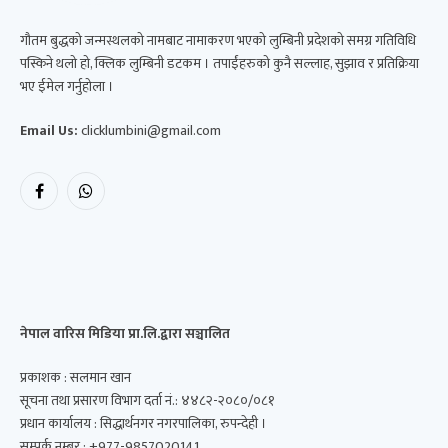
गौतम बुद्धको जन्मस्थलको नामबाट नामाकरण भएको लुम्बिनी प्रदेशको समग्र गतिविधि
पस्किने थलो हो, क्लिक लुम्बिनी डटकम । तपाईंहरुको कुनै सल्लाह, सुझाव र प्रतिक्रिया
भए ईमेल गर्नुहोला ।
Email Us:
clicklumbini@gmail.com
Facebook
WhatsApp
नेपाल वारिस मिडिया प्रा.लि.द्वारा सञ्चालित
प्रकाशक : सलमान खान
सूचना तथा प्रसारण विभाग दर्ता नं.: ४४८२-२०८०/०८१
प्रधान कार्यालय : सिद्धार्थनगर नगरपालिका, रुपन्देही ।
सम्पर्क नम्बर : +977-9857020141