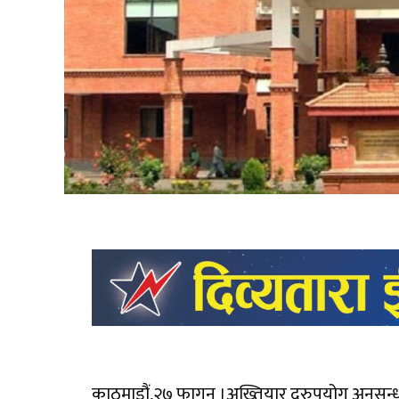
काठमाडौं,२७ फागुन ।अख्तियार दरुपयोग अनुसन्ध