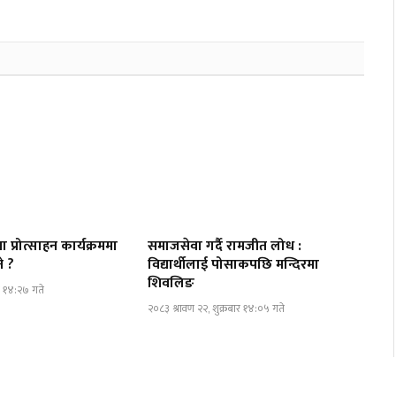
्रोत्साहन कार्यक्रममा
समाजसेवा गर्दै रामजीत लोध :
े ?
विद्यार्थीलाई पोसाकपछि मन्दिरमा
शिवलिङ
ार १४:२७ गते
२०८३ श्रावण २२, शुक्रबार १४:०५ गते