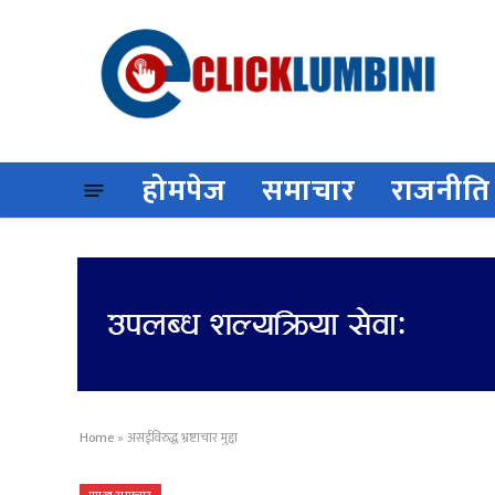
होमपेज
समाचार
राजनीति
Home
»
असईविरुद्ध भ्रष्टाचार मुद्दा