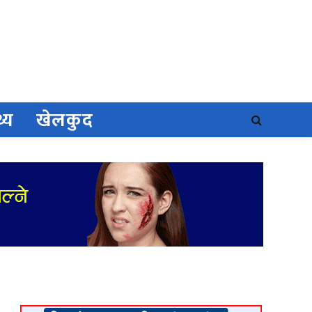
थ्य
खेलकुद