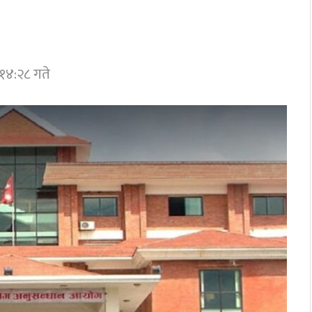
१४:२८ गते