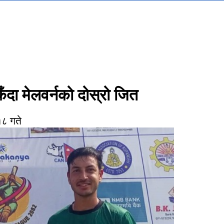
िँदा मेलवर्नको दोस्रो जित
८ गते