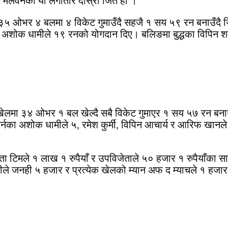
ा मेलवर्नको यो लगातार दोस्रो जित हो ।
ले ३५ ओभर ४ बलमा ४ विकेट गुमाउँदै सहजै १ सय ५९ रन बनाउँद
 र अशोक धामीले १९ रनको योगदान दिए। बलिङमा बुद्धका विपिन शर
रको खेलमा ३४ ओभर १ बल खेल्दै सबै विकेट गुमाएर १ सय ५७ रन 
र्नका अशोक धामीले ५, रमेश कुर्मी, विपिन आचार्य र आरिफ खान
टिमले १ लाख १ रुपैयाँ र उपविजेताले ५० हजार १ रुपैयाँका साथै ट
ले जनही ५ हजार र प्रत्येक खेलको म्यान अफ द म्याचले १ हजार दुई