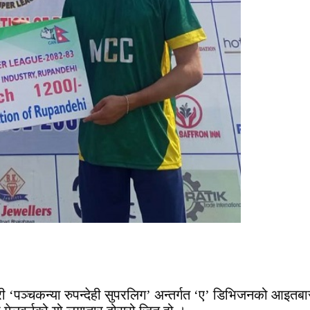
री ‘पञ्चकन्या रुपन्देही सुपरलिग’ अन्तर्गत ‘ए’ डिभिजनको आइतबार