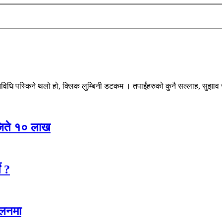
िधि पस्किने थलो हो, क्लिक लुम्बिनी डटकम । तपाईंहरुको कुनै सल्लाह, सुझाव र 
 जिते १० लाख
े ?
ालनमा