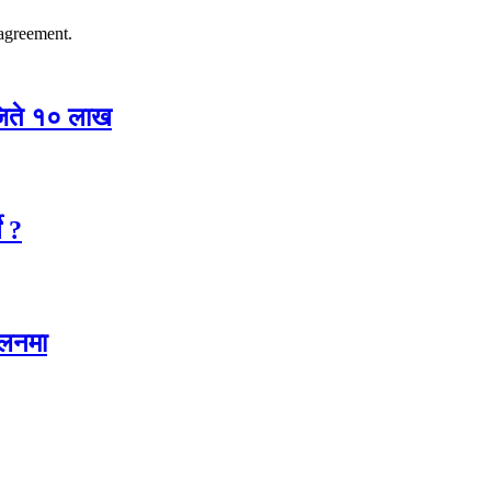
agreement.
 जिते १० लाख
े ?
ालनमा