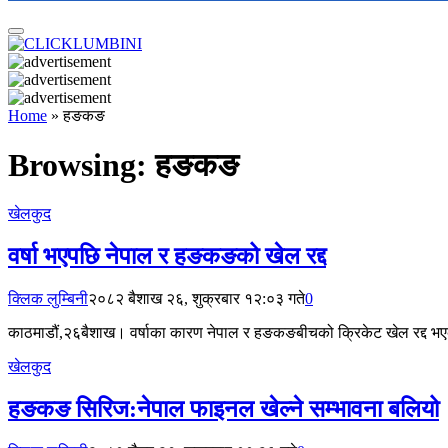
Home
»
हङकङ
Browsing:
हङकङ
खेलकुद
वर्षा भएपछि नेपाल र हङकङको खेल रद्द
क्लिक लुम्बिनी
२०८२ बैशाख २६, शुक्रबार १२:०३ गते
0
काठमाडौं,२६बैशाख। वर्षाका कारण नेपाल र हङकङबीचको क्रिकेट खेल रद्द भ
खेलकुद
हङकङ सिरिज:नेपाल फाइनल खेल्ने सम्भावना बलियो