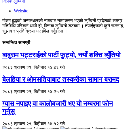
क्लिक लुम्बिनी
Website
गौतम बुद्धको जन्मस्थलको नामबाट नामाकरण भएको लुम्बिनी प्रदेशको समग्र
गतिविधि पस्किने थलो हो, क्लिक लुम्बिनी डटकम । तपाईंहरुको कुनै सल्लाह,
सुझाव र प्रतिक्रिया भए ईमेल गर्नुहोला ।
सम्बन्धित सामग्री
बाबुराम भट्टराईको पार्टी फुट्यो, नयाँ शक्ति ब्युँतियो
२०८३ श्रावण २१, बिहीबार १४:४६ गते
बेलहिया र ओमसतियाबाट तस्करीका सामान बरामद
२०८३ श्रावण २१, बिहीबार १४:२५ गते
ग्यास नपाइए वा कालोबजारी भए यो नम्बरमा फोन
गर्नुस्
२०८३ श्रावण २१, बिहीबार १४:१२ गते
Advertisement
Advertisement