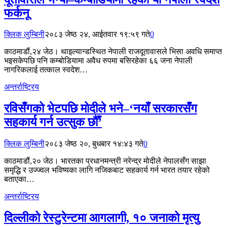
फर्कनू
क्लिक लुम्बिनी
२०८३ जेष्ठ २४, आईतवार १९:५९ गते
0
काठमाडौं,२४ जेठ। थाइल्यान्डस्थित नेपाली राजदूतावासले भिसा अवधि समाप्त
भइसकेपछि पनि कम्बोडियामा अवैध रुपमा बसिरहेका ६६ जना नेपाली
नागरिकलाई तत्काल स्वदेश…
अन्तर्राष्ट्रिय
रविसँगको भेटपछि मोदीले भने–‘नयाँ सरकारसँग
सहकार्य गर्न उत्सुक छौँ’
क्लिक लुम्बिनी
२०८३ जेष्ठ २०, बुधबार १४:४३ गते
0
काठमाडौं,२० जेठ। भारतका प्रधानमन्त्री नरेन्द्र मोदीले नेपालसँग साझा
समृद्धि र उज्ज्वल भविष्यका लागि नजिकबाट सहकार्य गर्न भारत तयार रहेको
बताएका…
अन्तर्राष्ट्रिय
दिल्लीको रेस्टुरेन्टमा आगलागी, १० जनाको मृत्यु