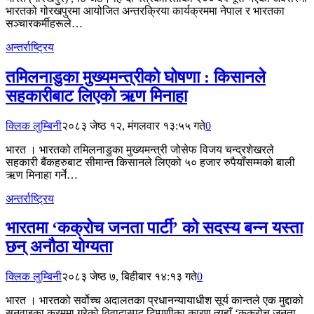
भारतको गोरखपुरमा आयोजित अन्तरक्रिया कार्यक्रममा नेपाल र भारतका
सञ्चारकर्मीहरूले…
अन्तर्राष्ट्रिय
तमिलनाडुका मुख्यमन्त्रीको घोषणा : किसानले
सहकारीबाट लिएको ऋण मिनाहा
क्लिक लुम्बिनी
२०८३ जेष्ठ १२, मंगलवार १३:५५ गते
0
भारत । भारतको तमिलनाडुका मुख्यमन्त्री जोसेफ विजय चन्द्रशेखरले
सहकारी बैंकहरुबाट सीमान्त किसानले लिएको ५० हजार रुपैयाँसम्मको बाली
ऋण मिनाहा गर्ने…
अन्तर्राष्ट्रिय
भारतमा ‘कक्रोच जनता पार्टी’ को सदस्य बन्न यस्ता
छन् अनौठा योग्यता
क्लिक लुम्बिनी
२०८३ जेष्ठ ७, बिहीबार १४:१३ गते
0
भारत । भारतको सर्वोच्च अदालतका प्रधानन्यायाधीश सूर्य कान्तले एक मुद्दाको
सुनुवाइका क्रममा गरेको विवादास्पद टिप्पणीका कारण त्यहाँ ‘कक्रोच जनता