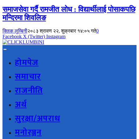
समाजसेवा गर्दै रामजीत लोध : विद्यार्थीलाई पोसाकपछि
मन्दिरमा शिवलिङ
क्लिक लुम्बिनी
२०८३ श्रावण २२, शुक्रबार १४:०५ गते
0
Facebook
X (Twitter)
Instagram
होमपेज
समाचार
राजनीति
अर्थ
सुरक्षा/अपराध
मनोरञ्जन