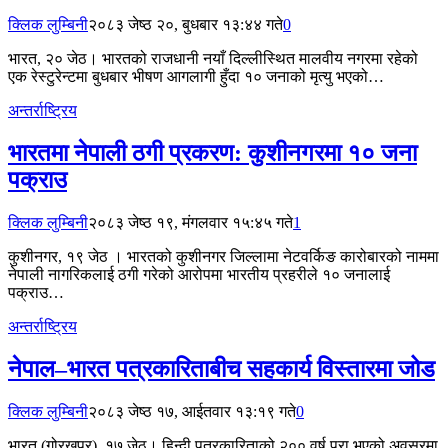
क्लिक लुम्बिनी
२०८३ जेष्ठ २०, बुधबार १३:४४ गते
0
भारत, २० जेठ। भारतको राजधानी नयाँ दिल्लीस्थित मालवीय नगरमा रहेको
एक रेस्टुरेन्टमा बुधबार भीषण आगलागी हुँदा १० जनाको मृत्यु भएको…
अन्तर्राष्ट्रिय
भारतमा नेपाली ठगी प्रकरण: कुशीनगरमा १० जना
पक्राउ
क्लिक लुम्बिनी
२०८३ जेष्ठ १९, मंगलवार १५:४५ गते
1
कुशीनगर, १९ जेठ । भारतको कुशीनगर जिल्लामा नेटवर्किङ कारोबारको नाममा
नेपाली नागरिकलाई ठगी गरेको आरोपमा भारतीय प्रहरीले १० जनालाई
पक्राउ…
अन्तर्राष्ट्रिय
नेपाल–भारत पत्रकारिताबीच सहकार्य विस्तारमा जोड
क्लिक लुम्बिनी
२०८३ जेष्ठ १७, आईतवार १३:१९ गते
0
भारत (गोरखपुर) ,१७ जेठ। हिन्दी पत्रकारिताको २०० वर्ष पूरा भएको अवसरमा