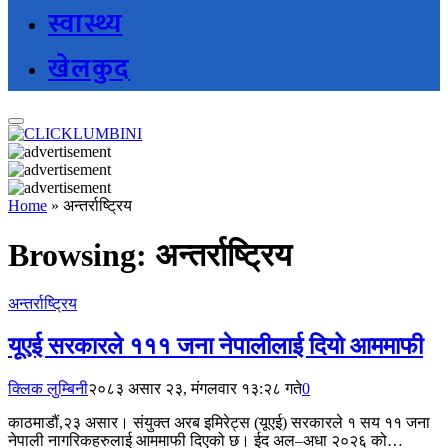
स्वास्थ्य
खेलकुद
Home
»
अन्तर्राष्ट्रिय
Browsing:
अन्तर्राष्ट्रिय
अन्तर्राष्ट्रिय
यूएई सरकारले १११ जना नेपालीलाई दियो आममाफी
क्लिक लुम्बिनी
२०८३ असार २३, मंगलवार १३:२८ गते
0
काठमाडौं,२३ असार। संयुक्त अरब इमिरेट्स (यूएई) सरकारले १ सय ११ जना
नेपाली नागरिकहरुलाई आममाफी दिएको छ। ईद अल–अधा २०२६ को…