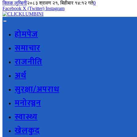
क्लिक लुम्बिनी
२०८३ श्रावण २१, बिहीबार १४:१२ गते
0
Facebook
X (Twitter)
Instagram
होमपेज
समाचार
राजनीति
अर्थ
सुरक्षा/अपराध
मनोरञ्जन
स्वास्थ्य
खेलकुद