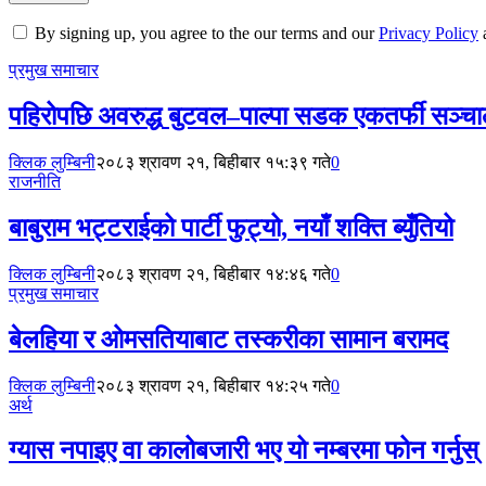
By signing up, you agree to the our terms and our
Privacy Policy
प्रमुख समाचार
पहिरोपछि अवरुद्ध बुटवल–पाल्पा सडक एकतर्फी सञ्च
क्लिक लुम्बिनी
२०८३ श्रावण २१, बिहीबार १५:३९ गते
0
राजनीति
बाबुराम भट्टराईको पार्टी फुट्यो, नयाँ शक्ति ब्युँतियो
क्लिक लुम्बिनी
२०८३ श्रावण २१, बिहीबार १४:४६ गते
0
प्रमुख समाचार
बेलहिया र ओमसतियाबाट तस्करीका सामान बरामद
क्लिक लुम्बिनी
२०८३ श्रावण २१, बिहीबार १४:२५ गते
0
अर्थ
ग्यास नपाइए वा कालोबजारी भए यो नम्बरमा फोन गर्नुस्