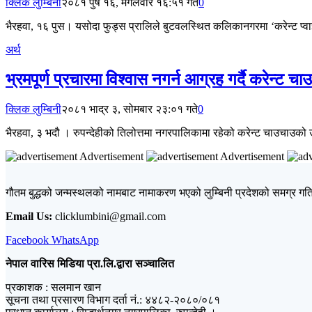
क्लिक लुम्बिनी
२०८१ पुष १६, मंगलवार १६:५१ गते
0
भैरहवा, १६ पुस। यसोदा फुड्स प्रालिले बुटवलस्थित कलिकानगरमा ‘करेन्ट प्व
अर्थ
भ्रमपूर्ण प्रचारमा विश्वास नगर्न आग्रह गर्दै करेन्ट च
क्लिक लुम्बिनी
२०८१ भाद्र ३, सोमबार २३:०१ गते
0
भैरहवा, ३ भदौ । रुपन्देहीको तिलोत्तमा नगरपालिकामा रहेको करेन्ट चाउचाउको उ
Advertisement
Advertisement
गौतम बुद्धको जन्मस्थलको नामबाट नामाकरण भएको लुम्बिनी प्रदेशको समग्र गतिव
Email Us:
clicklumbini@gmail.com
Facebook
WhatsApp
नेपाल वारिस मिडिया प्रा.लि.द्वारा सञ्चालित
प्रकाशक : सलमान खान
सूचना तथा प्रसारण विभाग दर्ता नं.: ४४८२-२०८०/०८१