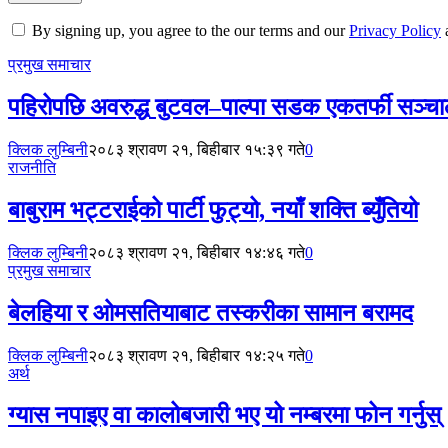
By signing up, you agree to the our terms and our
Privacy Policy
प्रमुख समाचार
पहिरोपछि अवरुद्ध बुटवल–पाल्पा सडक एकतर्फी सञ्च
क्लिक लुम्बिनी
२०८३ श्रावण २१, बिहीबार १५:३९ गते
0
राजनीति
बाबुराम भट्टराईको पार्टी फुट्यो, नयाँ शक्ति ब्युँतियो
क्लिक लुम्बिनी
२०८३ श्रावण २१, बिहीबार १४:४६ गते
0
प्रमुख समाचार
बेलहिया र ओमसतियाबाट तस्करीका सामान बरामद
क्लिक लुम्बिनी
२०८३ श्रावण २१, बिहीबार १४:२५ गते
0
अर्थ
ग्यास नपाइए वा कालोबजारी भए यो नम्बरमा फोन गर्नुस्