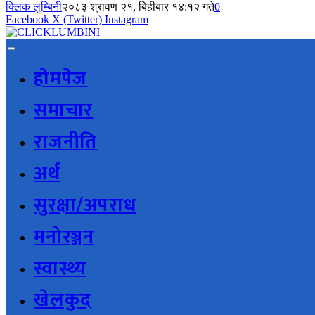
क्लिक लुम्बिनी
२०८३ श्रावण २१, बिहीबार १४:१२ गते
0
Facebook
X (Twitter)
Instagram
होमपेज
समाचार
राजनीति
अर्थ
सुरक्षा/अपराध
मनोरञ्जन
स्वास्थ्य
खेलकुद