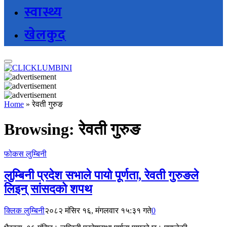
स्वास्थ्य
खेलकुद
Home
»
रेवती गुरुङ
Browsing:
रेवती गुरुङ
फोकस लुम्बिनी
लुम्बिनी प्रदेश सभाले पायो पूर्णता, रेवती गुरुङले
लिइन् सांसदको शपथ
क्लिक लुम्बिनी
२०८२ मंसिर १६, मंगलवार १५:३१ गते
0