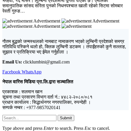
भैरहवा, १६ मंसिर। लुम्बिनी प्रदेशसभा पूर्णता पाएको छ। एमालेकी
समानुपातिक सांसद सरिता पुनको निधनपश्चात खाली रहेको सिटमा सोमबार
रेवती गुरुङ…
Advertisement
Advertisement
Advertisement
गौतम बुद्धको जन्मस्थलको नामबाट नामाकरण भएको लुम्बिनी प्रदेशको समग्र
गतिविधि पस्किने थलो हो, क्लिक लुम्बिनी डटकम । तपाईंहरुको कुनै सल्लाह,
सुझाव र प्रतिक्रिया भए ईमेल गर्नुहोला ।
Email Us:
clicklumbini@gmail.com
Facebook
WhatsApp
नेपाल वारिस मिडिया प्रा.लि.द्वारा सञ्चालित
प्रकाशक : सलमान खान
सूचना तथा प्रसारण विभाग दर्ता नं.: ४४८२-२०८०/०८१
प्रधान कार्यालय : सिद्धार्थनगर नगरपालिका, रुपन्देही ।
सम्पर्क नम्बर : +977-9857020141
Submit
Type above and press
Enter
to search. Press
Esc
to cancel.