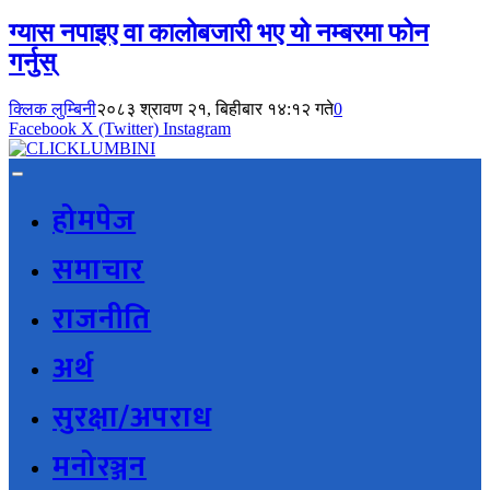
ग्यास नपाइए वा कालोबजारी भए यो नम्बरमा फोन
गर्नुस्
क्लिक लुम्बिनी
२०८३ श्रावण २१, बिहीबार १४:१२ गते
0
Facebook
X (Twitter)
Instagram
होमपेज
समाचार
राजनीति
अर्थ
सुरक्षा/अपराध
मनोरञ्जन