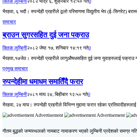
क्लिक लुम्बिनी
२०८२ भाद्र ६, शुक्रबार १२:५० गते
0
भैरहवा, ६ भदौ। रुपन्देही प्रहरीले ठूलो परिमाणमा विद्युतीय भेप (ई–सिगरेट) ब
समाचार
ब्राउन सुगरसहित दुई जना पक्राउ
क्लिक लुम्बिनी
२०८२ जेष्ठ १७, शनिबार १४:१९ गते
0
भैरहवा,१७जेठ। रुपन्देही प्रहरीले लागुऔषधसहित दुई जना युवाहरुलाई पक्राउ 
प्रमुख समाचार
रुपन्देहीमा धमाधम समातिँदै फरार
क्लिक लुम्बिनी
२०८१ माघ २४, बिहीबार १२:५० गते
0
भैरहवा, २४ माघ। रुपन्देही प्रहरीले विभिन्न मुद्दामा फरार रहेका प्रतिवादीहरुला
Advertisement
Advertisement
गौतम बुद्धको जन्मस्थलको नामबाट नामाकरण भएको लुम्बिनी प्रदेशको समग्र गतिव