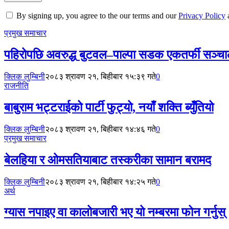
By signing up, you agree to the our terms and our
Privacy Policy
प्रमुख समाचार
पहिरोपछि अवरुद्ध बुटवल–पाल्पा सडक एकतर्फी सञ्च
क्लिक लुम्बिनी
२०८३ श्रावण २१, बिहीबार १५:३९ गते
0
राजनीति
बाबुराम भट्टराईको पार्टी फुट्यो, नयाँ शक्ति ब्युँतियो
क्लिक लुम्बिनी
२०८३ श्रावण २१, बिहीबार १४:४६ गते
0
प्रमुख समाचार
बेलहिया र ओमसतियाबाट तस्करीका सामान बरामद
क्लिक लुम्बिनी
२०८३ श्रावण २१, बिहीबार १४:२५ गते
0
अर्थ
ग्यास नपाइए वा कालोबजारी भए यो नम्बरमा फोन गर्नुस्