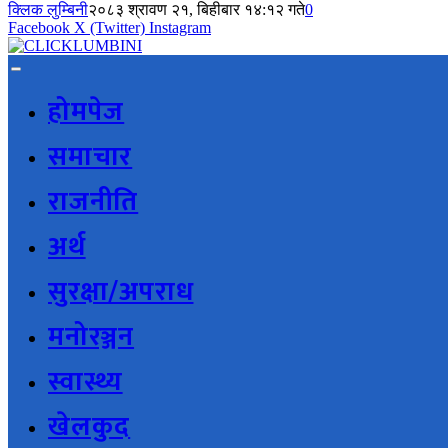
क्लिक लुम्बिनी
२०८३ श्रावण २१, बिहीबार १४:१२ गते
0
Facebook
X (Twitter)
Instagram
होमपेज
समाचार
राजनीति
अर्थ
सुरक्षा/अपराध
मनोरञ्जन
स्वास्थ्य
खेलकुद