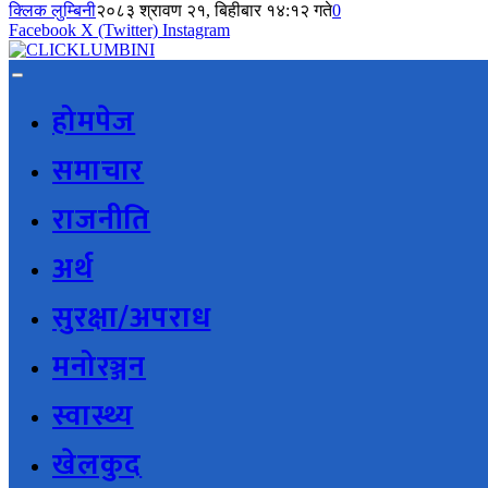
क्लिक लुम्बिनी
२०८३ श्रावण २१, बिहीबार १४:१२ गते
0
Facebook
X (Twitter)
Instagram
होमपेज
समाचार
राजनीति
अर्थ
सुरक्षा/अपराध
मनोरञ्जन
स्वास्थ्य
खेलकुद