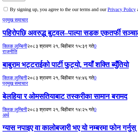
By signing up, you agree to the our terms and our
Privacy Policy
प्रमुख समाचार
पहिरोपछि अवरुद्ध बुटवल–पाल्पा सडक एकतर्फी सञ्च
क्लिक लुम्बिनी
२०८३ श्रावण २१, बिहीबार १५:३९ गते
0
राजनीति
बाबुराम भट्टराईको पार्टी फुट्यो, नयाँ शक्ति ब्युँतियो
क्लिक लुम्बिनी
२०८३ श्रावण २१, बिहीबार १४:४६ गते
0
प्रमुख समाचार
बेलहिया र ओमसतियाबाट तस्करीका सामान बरामद
क्लिक लुम्बिनी
२०८३ श्रावण २१, बिहीबार १४:२५ गते
0
अर्थ
ग्यास नपाइए वा कालोबजारी भए यो नम्बरमा फोन गर्नुस्