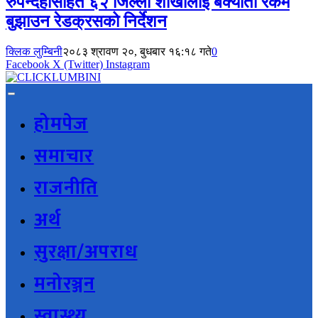
रुपन्देहीसहित ६२ जिल्ला शाखालाई बक्यौता रकम
बुझाउन रेडक्रसको निर्देशन
क्लिक लुम्बिनी
२०८३ श्रावण २०, बुधबार १६:१८ गते
0
Facebook
X (Twitter)
Instagram
होमपेज
समाचार
राजनीति
अर्थ
सुरक्षा/अपराध
मनोरञ्जन
स्वास्थ्य