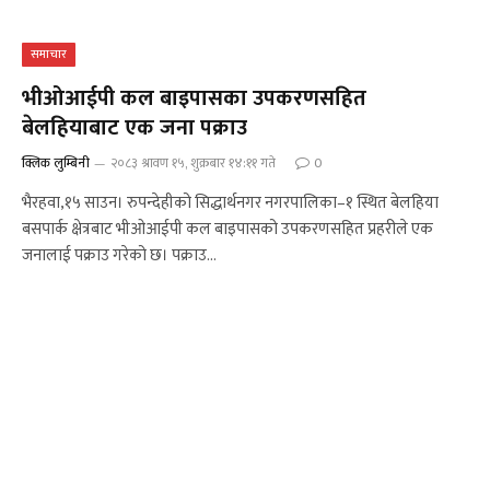
समाचार
भीओआईपी कल बाइपासका उपकरणसहित
बेलहियाबाट एक जना पक्राउ
क्लिक लुम्बिनी
२०८३ श्रावण १५, शुक्रबार १४:११ गते
0
भैरहवा,१५ साउन। रुपन्देहीको सिद्धार्थनगर नगरपालिका–१ स्थित बेलहिया
बसपार्क क्षेत्रबाट भीओआईपी कल बाइपासको उपकरणसहित प्रहरीले एक
जनालाई पक्राउ गरेको छ। पक्राउ…