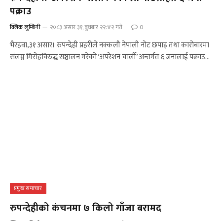
पक्राउ
क्लिक लुम्बिनी
२०८३ असार ३१, बुधबार २२:४२ गते
0
भैरहवा,३१ असार। रुपन्देही प्रहरीले नक्कली नेपाली नोट छपाइ तथा कारोबारमा
संलग्न गिरोहविरुद्ध सञ्चालन गरेको ‘अपरेशन चार्ली’ अन्तर्गत ६ जनालाई पक्राउ…
प्रमुख समाचार
रुपन्देहीको कंचनमा ७ किलो गाँजा बरामद