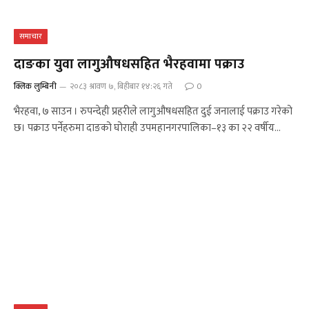
समाचार
दाङका युवा लागुऔषधसहित भैरहवामा पक्राउ
क्लिक लुम्बिनी
२०८३ श्रावण ७, बिहीबार १४:२६ गते
0
भैरहवा, ७ साउन । रुपन्देही प्रहरीले लागुऔषधसहित दुई जनालाई पक्राउ गरेको
छ। पक्राउ पर्नेहरुमा दाङको घोराही उपमहानगरपालिका–१३ का २२ वर्षीय…