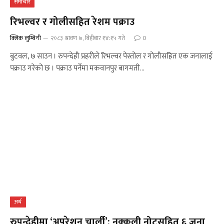
समाचार
रिभल्वर र गोलीसहित रेशम पक्राउ
क्लिक लुम्बिनी
२०८३ श्रावण ७, बिहीबार १४:१५ गते
0
बुटवल, ७ साउन । रुपन्देही प्रहरीले रिभल्वर पेस्तोल र गोलीसहित एक जनालाई
पक्राउ गरेको छ । पक्राउ पर्नेमा मकवानपुर बागमती…
अर्थ
रुपन्देहीमा ‘अपरेशन चार्ली’: नक्कली नोटसहित ६ जना