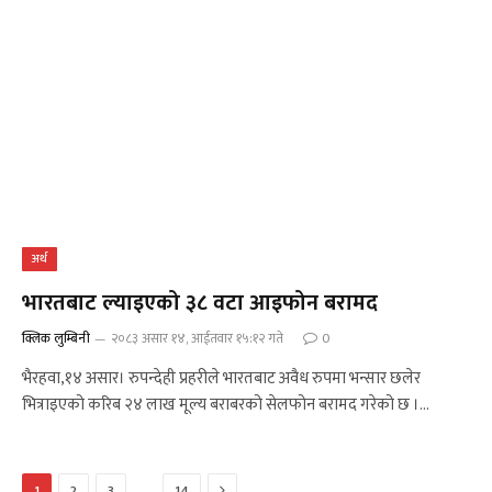
अर्थ
भारतबाट ल्याइएको ३८ वटा आइफोन बरामद
क्लिक लुम्बिनी
२०८३ असार १४, आईतवार १५:१२ गते
0
भैरहवा,१४ असार। रुपन्देही प्रहरीले भारतबाट अवैध रुपमा भन्सार छलेर
भित्राइएको करिब २४ लाख मूल्य बराबरको सेलफोन बरामद गरेको छ ।…
Next
…
1
2
3
14