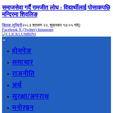
समाजसेवा गर्दै रामजीत लोध : विद्यार्थीलाई पोसाकपछि
मन्दिरमा शिवलिङ
क्लिक लुम्बिनी
२०८३ श्रावण २२, शुक्रबार १४:०५ गते
0
Facebook
X (Twitter)
Instagram
होमपेज
समाचार
राजनीति
अर्थ
सुरक्षा/अपराध
मनोरञ्जन