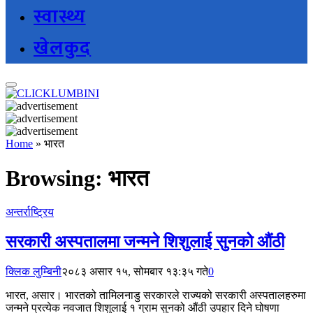
स्वास्थ्य
खेलकुद
Home
»
भारत
Browsing:
भारत
अन्तर्राष्ट्रिय
सरकारी अस्पतालमा जन्मने शिशुलाई सुनको औंठी
क्लिक लुम्बिनी
२०८३ असार १५, सोमबार १३:३५ गते
0
भारत, असार। भारतको तामिलनाडु सरकारले राज्यको सरकारी अस्पतालहरुमा
जन्मने प्रत्येक नवजात शिशुलाई १ ग्राम सुनको औंठी उपहार दिने घोषणा