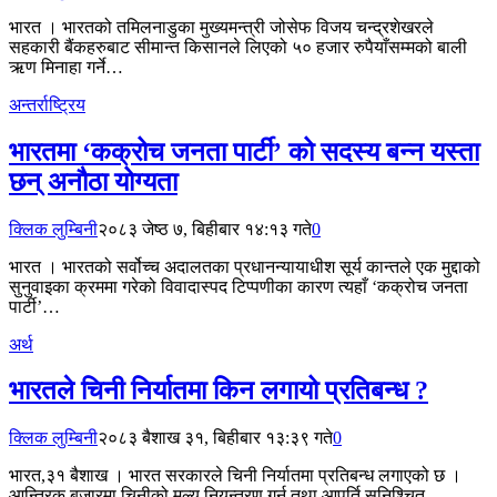
भारत । भारतको तमिलनाडुका मुख्यमन्त्री जोसेफ विजय चन्द्रशेखरले
सहकारी बैंकहरुबाट सीमान्त किसानले लिएको ५० हजार रुपैयाँसम्मको बाली
ऋण मिनाहा गर्ने…
अन्तर्राष्ट्रिय
भारतमा ‘कक्रोच जनता पार्टी’ को सदस्य बन्न यस्ता
छन् अनौठा योग्यता
क्लिक लुम्बिनी
२०८३ जेष्ठ ७, बिहीबार १४:१३ गते
0
भारत । भारतको सर्वोच्च अदालतका प्रधानन्यायाधीश सूर्य कान्तले एक मुद्दाको
सुनुवाइका क्रममा गरेको विवादास्पद टिप्पणीका कारण त्यहाँ ‘कक्रोच जनता
पार्टी’…
अर्थ
भारतले चिनी निर्यातमा किन लगायो प्रतिबन्ध ?
क्लिक लुम्बिनी
२०८३ बैशाख ३१, बिहीबार १३:३९ गते
0
भारत,३१ बैशाख । भारत सरकारले चिनी निर्यातमा प्रतिबन्ध लगाएको छ ।
आन्तिरक बजारमा चिनीको मूल्य नियन्त्रण गर्न तथा आपूर्ति सुनिश्चित…